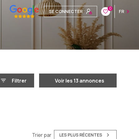
0
SE CONNECTER
FR
Filtrer
Voir les
13
annonces
Réinitialiser
Trier par
LES PLUS RÉCENTES