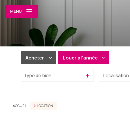
MENU
Acheter
Louer
à l'année
Type de bien
De l'ancien
à l'année
De l'immo pro
De l'immo pro
ACCUEIL
LOCATION