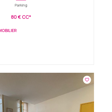
Parking
80 € CC*
MOBILIER
VOIR LE BIEN