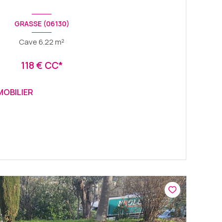
GRASSE (06130)
Cave 6.22 m²
118 € CC*
MOBILIER
VOIR LE BIEN