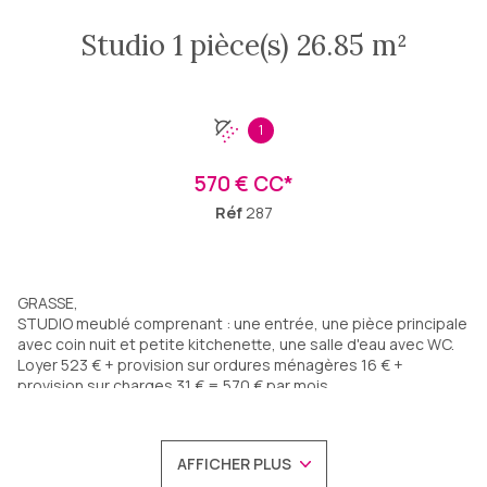
Studio 1 pièce(s) 26.85 m²
1
570 € CC*
Réf
287
GRASSE,
STUDIO meublé comprenant : une entrée, une pièce principale
avec coin nuit et petite kitchenette, une salle d'eau avec WC.
Loyer 523 € + provision sur ordures ménagères 16 € +
provision sur charges 31 € = 570 € par mois
Caution 785 € + honoraires agence 349.05 €
A VISITER AVEC PARFUM D IMMOBILIER !
Les informations sur les risques auxquels ce bien est
AFFICHER PLUS
exposé sont disponibles sur le site Géorisques :