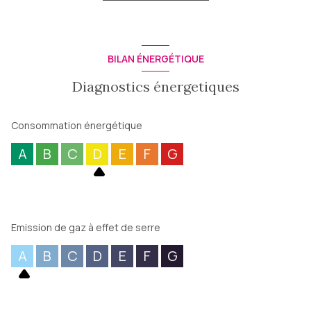
www.georisques.gouv.fr
Les informations sur les risques auxquels ce bien est exposé
sont disponibles sur le site
Géorisques
BILAN ÉNERGÉTIQUE
Diagnostics énergetiques
Consommation énergétique
A
B
C
D
E
F
G
Emission de gaz à effet de serre
A
B
C
D
E
F
G