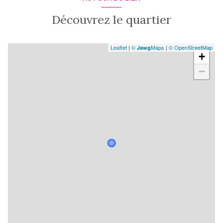
Découvrez le quartier
Leaflet
|
©
Maps
|
© OpenStreetMap
Jawg
+
−