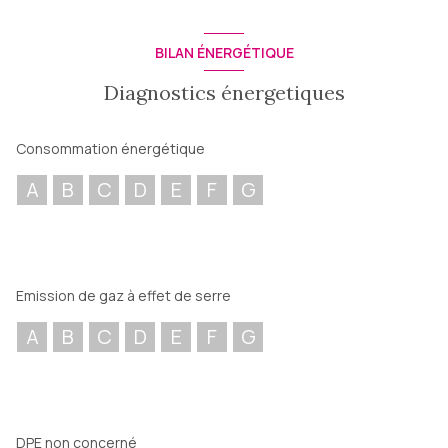
Idéal pour :
- stockage de matériels
- effets personnels
BILAN ÉNERGÉTIQUE
- cartons, mobiliers, équipements saisonniers, etc.
TARIFS SELON LA SURFACE CHOISIE
Diagnostics énergetiques
Pour plus de plus d'informations ou organiser une visite,
n'hesitez pas à contacter votre agence PARFUM d'IMMOBILIER.
L es informations sur les risques sur lesquels ce bien est
Consommation énergétique
exposé sont disponibles sur le site Géorisques
http://géorisques.gouv.fr
A
B
C
D
E
F
G
Emission de gaz à effet de serre
A
B
C
D
E
F
G
DPE non concerné