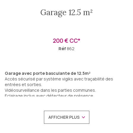
Garage 12.5 m²
200 € CC*
Réf
862
Garage avec porte basculante de 12.5m²
Accès sécurisé par système vigiks avec traçabilité des
entrées et sorties.
Vidéosurveillance dans les parties communes.
Eclairage inclus avec détecteur de présence.
EGALEMENT DISPONIBLE :
Plusieurs espaces de stockage
à la location :
Surfaces de 1.8 m² jusqu'à 12.2m² avec une grande hauteur
AFFICHER PLUS
sous plafond (6.5m3 à 37m3).
Option disponible : mise à disposition d'étagères ou
rayonnages (en supplément) selon vos besoins de stokage.