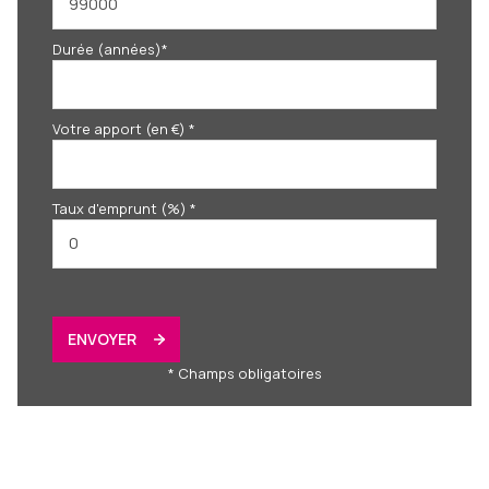
Durée (années)*
Votre apport (en €) *
Taux d'emprunt (%) *
ENVOYER
* Champs obligatoires