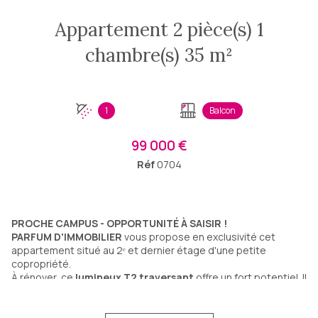
Appartement 2 pièce(s) 1
chambre(s) 35 m²
1
Balcon
99 000 €
Réf
0704
PROCHE CAMPUS - OPPORTUNITÉ À SAISIR !
PARFUM D'IMMOBILIER
vous propose en exclusivité cet
appartement situé au 2ᵉ et dernier étage d'une petite
copropriété.
À rénover, ce
lumineux T2 traversant
offre un fort potentiel. Il
se compose de :
Une cuisine,
Une salle d'eau avec WC,