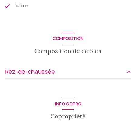
balcon
COMPOSITION
Composition de ce bien
Rez-de-chaussée
chambre
13 m²
salon/sejour
11.94 m²
INFO COPRO
cuisine
9.11 m²
Copropriété
Salle d'eau
2.26 m²