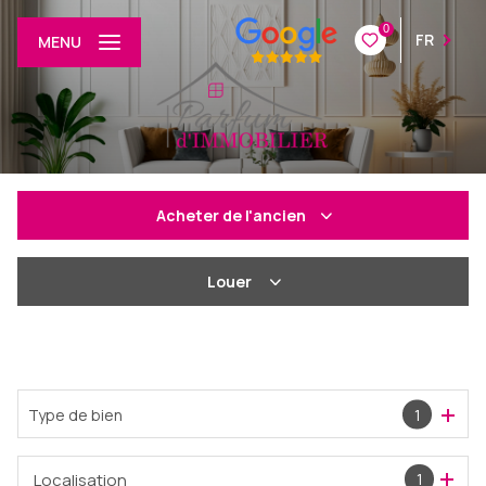
0
FR
MENU
Acheter
de l'ancien
De l'ancien
Louer
De l'immo pro
à l'année
De l'immo pro
Type de bien
1
Localisation
1